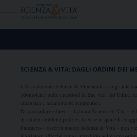
Skip
to
content
SCIENZA & VITA: DAGLI ORDINI DEI 
L’Associazione Scienza & Vita saluta con grande sod
odontoiatri) sulle questioni di fine vita. Ad Udine, 
eutanasia e accanimento terapeutico.
Di particolare rilievo – dichiara Scienza & Vita – è 
da alcuni ambienti politici, in base al quale la magg
Fnomceo – osserva ancora Scienza & Vita – non viene
legislatore affinché venga introdotto nel nostro ord