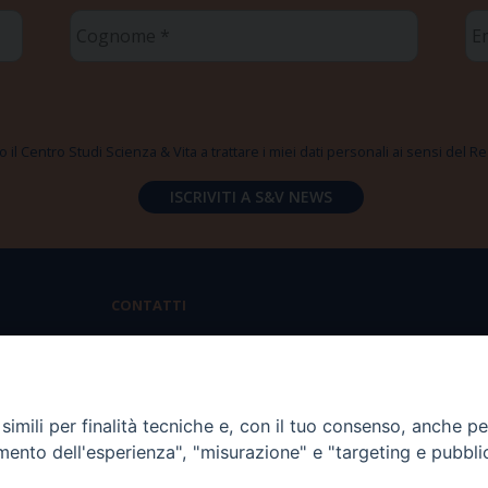
Cognome
Em
*
*
 il Centro Studi Scienza & Vita a trattare i miei dati personali ai sensi del
CONTATTI
Via Aurelia 796 | 00165 Roma
(+39) 06.6819.2554
imili per finalità tecniche e, con il tuo consenso, anche per 
segreteria@scienzaevita.org
amento dell'esperienza", "misurazione" e "targeting e pubbli