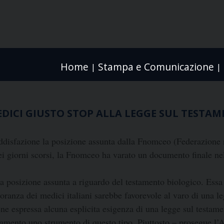
Home
Stampa e Comunicazione
|
|
MEDICI GIUSTO STOP ALLA LEGGE SUL TEST
disfazione la posizione assunta dalla Fnomceo (Federazione n
nei giorni scorsi, la Fnomceo ha varato un documento finale nel
la posizione assunta a riguardo del testamento biologico. Essa s
ioranza dei medici italiani sarebbe favorevole al varo di una l
 espressa alcuna esplicita esigenza di una legge sul testamen
inamento uno strumento di questo tipo. Piuttosto – prosegue l’