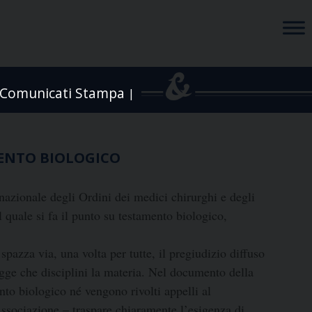
Comunicati Stampa
|
AMENTO BIOLOGICO
azionale degli Ordini dei medici chirurghi e degli
 quale si fa il punto su testamento biologico,
pazza via, una volta per tutte, il pregiudizio diffuso
egge che disciplini la materia. Nel documento della
to biologico né vengono rivolti appelli al
Associazione – traspare chiaramente l’esigenza di