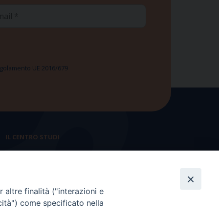
ail
 Regolamento UE 2016/679
IL CENTRO STUDI
La nostra storia
Statuto
altre finalità ("interazioni e
Presidenza e ufficio presidenza
cità") come specificato nella
Consiglio scientifico