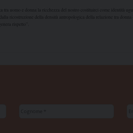
 tra uomo e donna la ricchezza del nostro costituirci come identità ugua
 dalla ricostruzione della densità antropologica della relazione tra donn
enera rispetto”.
Cognome
Em
*
*