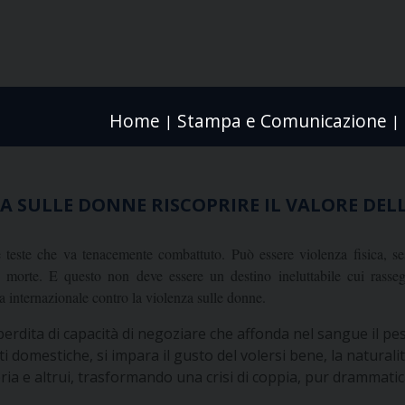
Home
Stampa e Comunicazione
|
|
ZA SULLE DONNE RISCOPRIRE IL VALORE DEL
 teste che va tenacemente combattuto. Può essere violenza fisica, se
 morte. E questo non deve essere un destino ineluttabile cui rasseg
 internazionale contro la violenza sulle donne.
rdita di capacità di negoziare che affonda nel sangue il peso 
ti domestiche, si impara il gusto del volersi bene, la natural
opria e altrui, trasformando una crisi di coppia, pur drammati