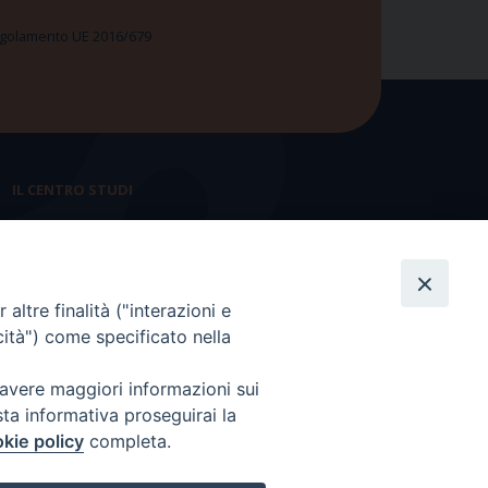
 Regolamento UE 2016/679
IL CENTRO STUDI
La nostra storia
Statuto
altre finalità ("interazioni e
Presidenza e ufficio presidenza
cità") come specificato nella
Consiglio scientifico
 avere maggiori informazioni sui
Coordinamento nazionale
sta informativa proseguirai la
kie policy
completa.