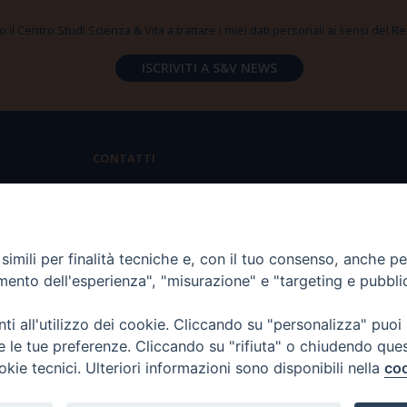
 il Centro Studi Scienza & Vita a trattare i miei dati personali ai sensi del
CONTATTI
Via Aurelia 796 | 00165 Roma
(+39) 06.6819.2554
imili per finalità tecniche e, con il tuo consenso, anche per 
segreteria@scienzaevita.org
amento dell'esperienza", "misurazione" e "targeting e pubbli
i all'utilizzo dei cookie. Cliccando su "personalizza" puoi
re le tue preferenze. Cliccando su "rifiuta" o chiudendo que
okie tecnici. Ulteriori informazioni sono disponibili nella
coo