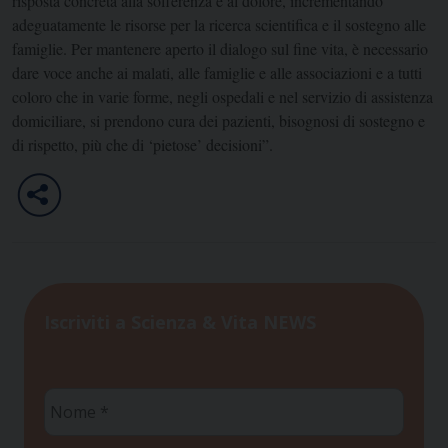
risposta concreta alla sofferenza e al dolore, incrementando
adeguatamente le risorse per la ricerca scientifica e il sostegno alle
famiglie. Per mantenere aperto il dialogo sul fine vita, è necessario
dare voce anche ai malati, alle famiglie e alle associazioni e a tutti
coloro che in varie forme, negli ospedali e nel servizio di assistenza
domiciliare, si prendono cura dei pazienti, bisognosi di sostegno e
di rispetto, più che di ‘pietose’ decisioni”.
Iscriviti a Scienza & Vita NEWS
Nome
*