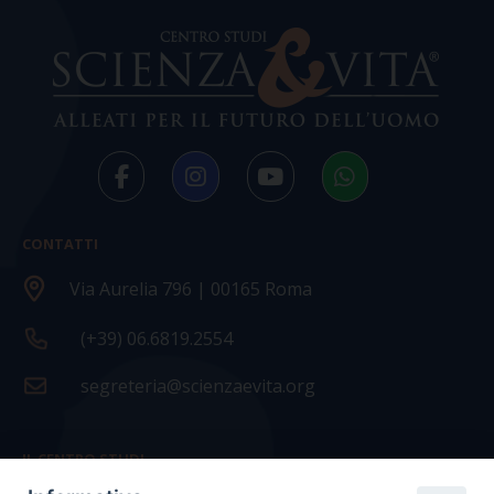
CONTATTI
Via Aurelia 796 | 00165 Roma
(+39) 06.6819.2554
segreteria@scienzaevita.org
IL CENTRO STUDI