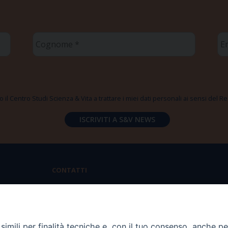
Cognome
Em
*
*
 il Centro Studi Scienza & Vita a trattare i miei dati personali ai sensi del
CONTATTI
Via Aurelia 796 | 00165 Roma
(+39) 06.6819.2554
imili per finalità tecniche e, con il tuo consenso, anche per 