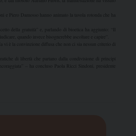
, e dal filosofo Adriano Fabris, la manifestazione ha vissuto
doni e Piero Damosso hanno animato la tavola rotonda che ha
tto della gratuità” e, parlando di bioetica ha aggiunto: “Il
a giudicare, quando invece bisognerebbe ascoltare e capire”.
 vi è la convinzione diffusa che non ci sia nessun criterio di
ratiche di libertà che partano dalla condivisione di principi
e incoraggiata” – ha concluso Paola Ricci Sindoni, presidente