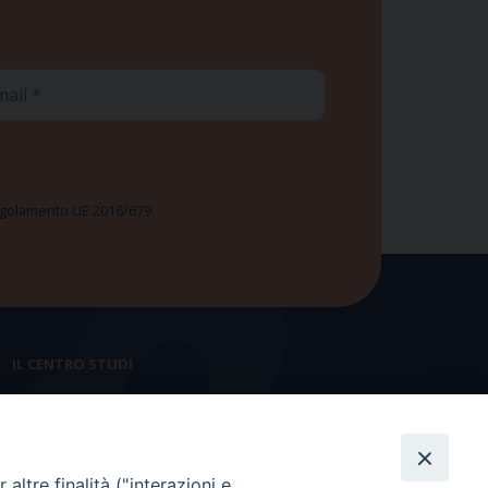
ail
 Regolamento UE 2016/679
IL CENTRO STUDI
La nostra storia
Statuto
altre finalità ("interazioni e