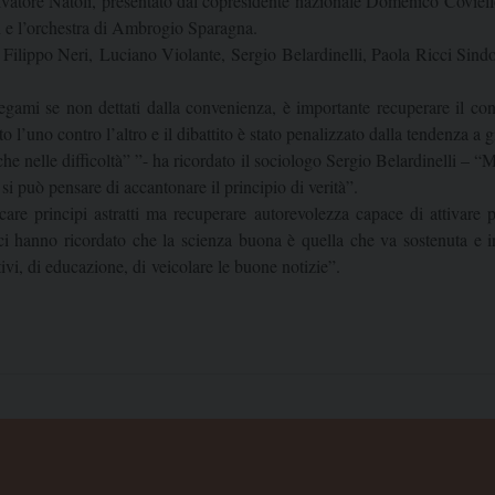
lvatore Natoli, presentato dal copresidente nazionale Domenico Coviello
e l’orchestra di Ambrogio Sparagna.
. Filippo Neri, Luciano Violante, Sergio Belardinelli, Paola Ricci Sin
ami se non dettati dalla convenienza, è importante recuperare il conce
to l’uno contro l’altro e il dibattito è stato penalizzato dalla tendenza 
 nelle difficoltà” ”- ha ricordato il sociologo Sergio Belardinelli – “Ma
si può pensare di accantonare il principio di verità”.
icare principi astratti ma recuperare autorevolezza capace di attivare p
fici ci hanno ricordato che la scienza buona è quella che va sostenuta 
vi, di educazione, di veicolare le buone notizie”.