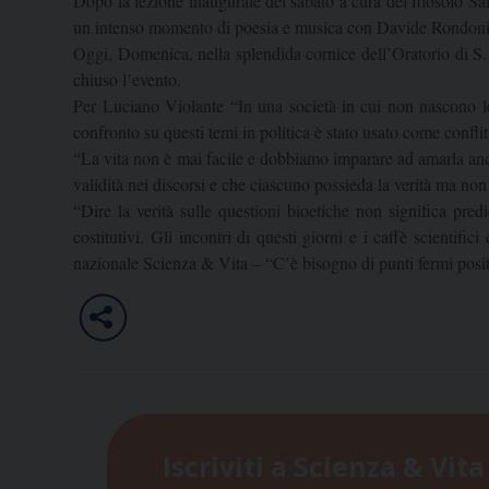
Dopo la lezione inaugurale del sabato a cura del filosofo Sa
un intenso momento di poesia e musica con Davide Rondoni 
Oggi, Domenica, nella splendida cornice dell’Oratorio di S
chiuso l’evento.
Per Luciano Violante “In una società in cui non nascono leg
confronto su questi temi in politica è stato usato come conflit
“La vita non è mai facile e dobbiamo imparare ad amarla anche
validità nei discorsi e che ciascuno possieda la verità ma non 
“Dire la verità sulle questioni bioetiche non significa pred
costitutivi. Gli incontri di questi giorni e i caffè scienti
nazionale Scienza & Vita – “C’è bisogno di punti fermi positi
Iscriviti a Scienza & Vita