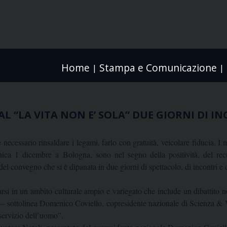
Home
Stampa e Comunicazione
|
|
AL “LA VITA NON E’ SOLA” DUE GIORNI DI I
 è necessario rinsaldare i legami, farlo con gratuità, veicolare fiducia.
a 1 dicembre a Bologna, sono nel segno della positività, del recuper
l convegno che si è dipanata in due giorni di spettacolo, di incontri e c
si in un ambito culturale ampio e variegato che include un dibattito non
 – sottolinea Domenico Coviello, copresidente nazionale di Scienza & Vi
 servizio dell’uomo”.