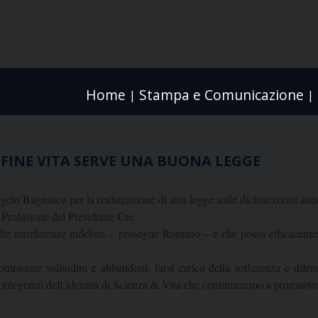
Home
Stampa e Comunicazione
|
|
 FINE VITA SERVE UNA BUONA LEGGE
gelo Bagnasco per la realizzazione di una legge sulle dichiarazioni ant
 Prolusione del Presidente Cei.
le interferenze indebite – prosegue Romano – e che possa efficacement
ontrastare solitudini e abbandoni, farsi carico della sofferenza e dife
ntegranti dell’identità di Scienza & Vita che continueremo a promuover