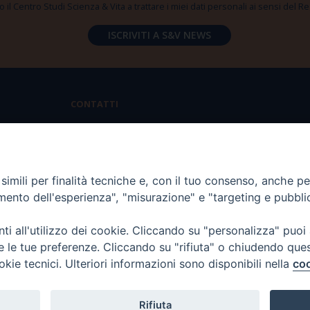
 il Centro Studi Scienza & Vita a trattare i miei dati personali ai sensi del
CONTATTI
Via Aurelia 796 | 00165 Roma
(+39) 06.6819.2554
imili per finalità tecniche e, con il tuo consenso, anche per 
segreteria@scienzaevita.org
amento dell'esperienza", "misurazione" e "targeting e pubbli
i all'utilizzo dei cookie. Cliccando su "personalizza" puoi
re le tue preferenze. Cliccando su "rifiuta" o chiudendo que
okie tecnici. Ulteriori informazioni sono disponibili nella
coo
Rifiuta