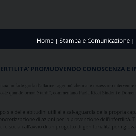
Home
Stampa e Comunicazione
|
|
NFERTILITA’ PROMUOVENDO CONOSCENZA E 
 lancia un forte grido d’allarme: oggi più che mai è necessario intervenire e
 risposte quando ormai è tardi”, commentano Paola Ricci Sindoni e Domen
po sia delle abitudini utili alla salvaguardia della propria cap
cretizzazione di azioni per la prevenzione dell’infertilità. 
e sociali all’avvio di un progetto di genitorialità per i giova