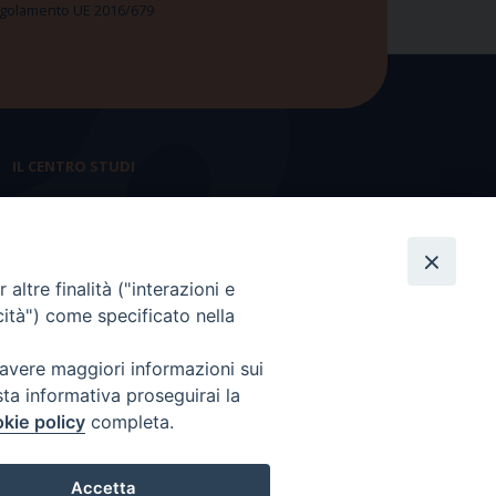
 Regolamento UE 2016/679
IL CENTRO STUDI
La nostra storia
Statuto
altre finalità ("interazioni e
Presidenza e ufficio presidenza
cità") come specificato nella
Consiglio scientifico
 avere maggiori informazioni sui
Coordinamento nazionale
sta informativa proseguirai la
kie policy
completa.
Accetta