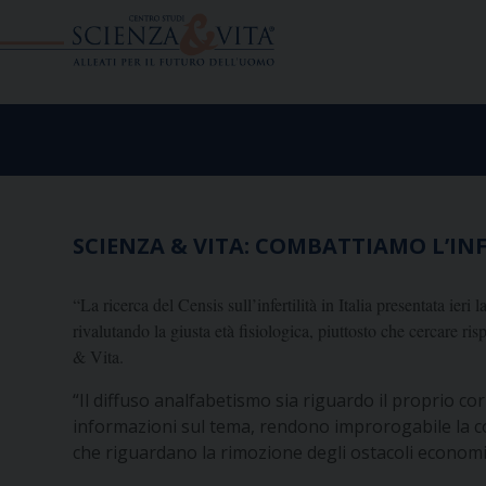
Skip
to
content
SCIENZA & VITA: COMBATTIAMO L’I
“La ricerca del Censis sull’infertilità in Italia presentata ieri
rivalutando la giusta età fisiologica, piuttosto che cercare
& Vita.
“Il diffuso analfabetismo sia riguardo il proprio cor
informazioni sul tema, rendono improrogabile la con
che riguardano la rimozione degli ostacoli economici 