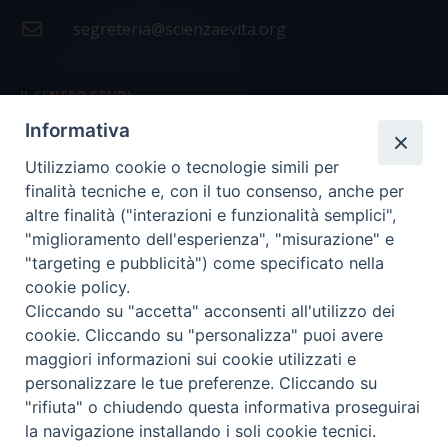
segreteria@scienzaevita.org
IL CENTRO STUDI
Informativa
La nostra storia
Utilizziamo cookie o tecnologie simili per
Statuto
finalità tecniche e, con il tuo consenso, anche per
Presidenza e ufficio presidenza
altre finalità ("interazioni e funzionalità semplici",
"miglioramento dell'esperienza", "misurazione" e
Consiglio scientifico
"targeting e pubblicità") come specificato nella
cookie policy.
Coordinamento nazionale
Cliccando su "accetta" acconsenti all'utilizzo dei
cookie. Cliccando su "personalizza" puoi avere
maggiori informazioni sui cookie utilizzati e
personalizzare le tue preferenze. Cliccando su
"rifiuta" o chiudendo questa informativa proseguirai
COPYRIGHT Scienza & Vita - C.F
96600690588
- Tutti i
la navigazione installando i soli cookie tecnici.
diritti -
Privacy
-
Credits