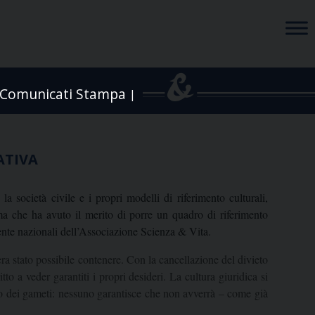
Comunicati Stampa
|
ATIVA
 società civile e i propri modelli di riferimento culturali,
a che ha avuto il merito di porre un quadro di riferimento
ente nazionali dell’Associazione Scienza & Vita.
era stato possibile contenere. Con la cancellazione del divieto
o a veder garantiti i propri desideri. La cultura giuridica si
ato dei gameti: nessuno garantisce che non avverrà – come già