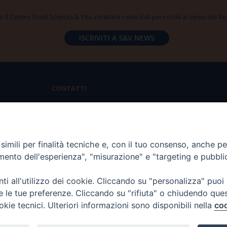
 il Centro Studi Scienza & Vita a trattare i miei dati personali ai sensi del
CONTATTI
Via Aurelia 796 | 00165 Roma
(+39) 06.6819.2554
imili per finalità tecniche e, con il tuo consenso, anche per 
segreteria@scienzaevita.org
amento dell'esperienza", "misurazione" e "targeting e pubbli
i all'utilizzo dei cookie. Cliccando su "personalizza" puoi
re le tue preferenze. Cliccando su "rifiuta" o chiudendo que
okie tecnici. Ulteriori informazioni sono disponibili nella
coo