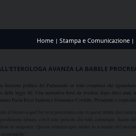
Home
Stampa e Comunicazione
|
|
O ALL’ETEROLOGA AVANZA LA BABELE PROCRE
la funzione politica del Parlamento su temi complessi che riguardano la
o della legge 40. Una normativa forse da rivedere dopo dieci anni, m
mentano Paola Ricci Sindoni e Domenico Coviello, Presidente e copresid
e al ritorno a quel far west procreatico che in questi ultimi dieci anni 
iproduzione umana, con il solo pretesto che tutti, comunque, hanno diritt
andone lo strapotere. Questa sentenza apre inoltre lo scandalo del merc
ltà economiche”.