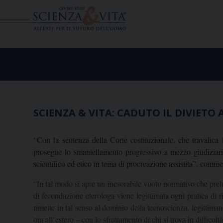
Skip
to
content
SCIENZA & VITA: CADUTO IL DIVIET
“Con la sentenza della Corte costituzionale, che travalica 
prosegue lo smantellamento progressivo a mezzo giudiziari
scientifico ed etico in tema di procreazione assistita”, com
“In tal modo si apre un inesorabile vuoto normativo che prelud
di fecondazione eterologa viene legittimata ogni pratica di r
rimette in tal senso al dominio della tecnoscienza, legittim
ora all’estero – con lo sfruttamento di chi si trova in diffico