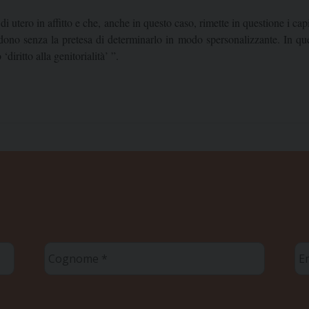
i utero in affitto e che, anche in questo caso, rimette in questione i capis
 dono senza la pretesa di determinarlo in modo spersonalizzante. In que
‘diritto alla genitorialità’ ”.
Cognome
Em
*
*