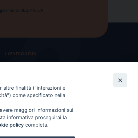
 Regolamento UE 2016/679
IL CENTRO STUDI
La nostra storia
Statuto
altre finalità ("interazioni e
Presidenza e ufficio presidenza
cità") come specificato nella
Consiglio scientifico
 avere maggiori informazioni sui
Coordinamento nazionale
sta informativa proseguirai la
kie policy
completa.