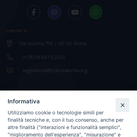
CONTATTI
Via Aurelia 796 | 00165 Roma
(+39) 06.6819.2554
segreteria@scienzaevita.org
IL CENTRO STUDI
Informativa
La nostra storia
Utilizziamo cookie o tecnologie simili per
Statuto
finalità tecniche e, con il tuo consenso, anche per
Presidenza e ufficio presidenza
altre finalità ("interazioni e funzionalità semplici",
"miglioramento dell'esperienza", "misurazione" e