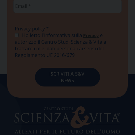
Email
*
Privacy policy
*
Ho letto l'informativa sulla
e
Privacy
autorizzo il Centro Studi Scienza & Vita a
trattare i miei dati personali ai sensi del
Regolamento UE 2016/679