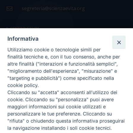
segreteria@scienzaevita.org
IL CENTRO STUDI
Informativa
La nostra storia
Utilizziamo cookie o tecnologie simili per
Statuto
finalità tecniche e, con il tuo consenso, anche per
Presidenza e ufficio presidenza
altre finalità ("interazioni e funzionalità semplici",
"miglioramento dell'esperienza", "misurazione" e
Consiglio scientifico
"targeting e pubblicità") come specificato nella
cookie policy.
Coordinamento nazionale
Cliccando su "accetta" acconsenti all'utilizzo dei
cookie. Cliccando su "personalizza" puoi avere
maggiori informazioni sui cookie utilizzati e
personalizzare le tue preferenze. Cliccando su
"rifiuta" o chiudendo questa informativa proseguirai
COPYRIGHT Scienza & Vita - C.F
96600690588
- Tutti i
la navigazione installando i soli cookie tecnici.
diritti -
Privacy
-
Credits