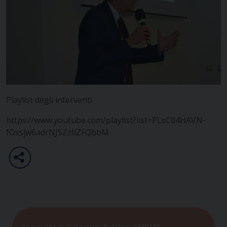
Playlist degli interventi
https://www.youtube.com/playlist?list=PLsC04HAVN-
fOxsjw6adrNJ5ZzIlZFQbbM