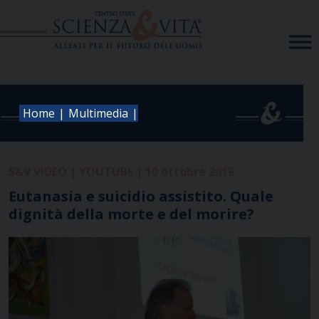
Skip
to
content
|
|
Home
Multimedia
S&V VIDEO | YOUTUBE | 10 ottobre 2019
Eutanasia e suicidio assistito. Quale
dignità della morte e del morire?