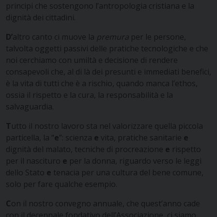
principi che sostengono l’antropologia cristiana e la
dignità dei cittadini.
D’
altro canto ci muove la
premura
per le persone,
talvolta oggetti passivi delle pratiche tecnologiche e che
noi cerchiamo con umiltà e decisione di rendere
consapevoli che, al di là dei presunti e immediati benefici,
è la vita di tutti che è a rischio, quando manca l’ethos,
ossia il rispetto e la cura, la responsabilità e la
salvaguardia.
T
utto il nostro lavoro sta nel valorizzare quella piccola
particella, la “
e
”: scienza
e
vita, pratiche sanitarie
e
dignità del malato, tecniche di procreazione
e
rispetto
per il nascituro
e
per la donna, riguardo verso le leggi
dello Stato
e
tenacia per una cultura del bene comune,
solo per fare qualche esempio.
C
on il nostro convegno annuale, che quest’anno cade
con il decennale fondativo dell’Associazione, ci siamo