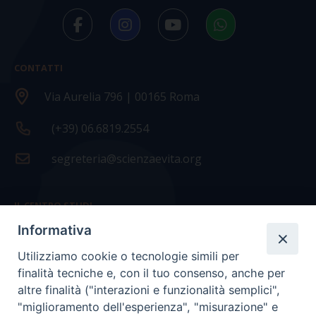
CONTATTI
Via Aurelia 796 | 00165 Roma
(+39) 06.6819.2554
segreteria@scienzaevita.org
IL CENTRO STUDI
Informativa
La nostra storia
Utilizziamo cookie o tecnologie simili per
Statuto
finalità tecniche e, con il tuo consenso, anche per
Presidenza e ufficio presidenza
altre finalità ("interazioni e funzionalità semplici",
"miglioramento dell'esperienza", "misurazione" e