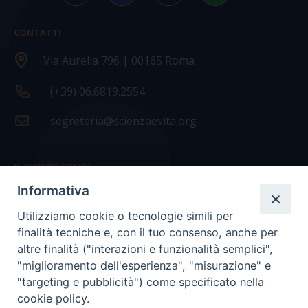
CONTATTI
Via Aurelia 796 | 00165 Roma
(+39) 06.6819.2554
segreteria@scienzaevita.org
IL CENTRO STUDI
Informativa
La nostra storia
Utilizziamo cookie o tecnologie simili per
Statuto
finalità tecniche e, con il tuo consenso, anche per
Presidenza e ufficio presidenza
altre finalità ("interazioni e funzionalità semplici",
"miglioramento dell'esperienza", "misurazione" e
Consiglio scientifico
"targeting e pubblicità") come specificato nella
cookie policy.
Coordinamento nazionale