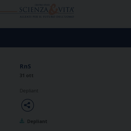
Skip
to
content
RnS
31 ott
Depliant
Depliant