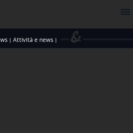
ews
Attività e news
|
|