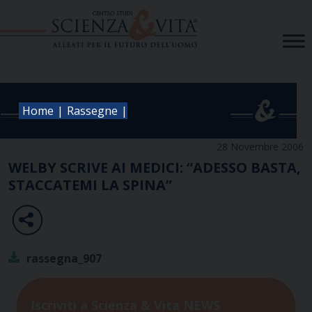
Skip
to
content
|
|
Home
Rassegne
28 Novembre 2006
WELBY SCRIVE AI MEDICI: “ADESSO BASTA,
STACCATEMI LA SPINA”
rassegna_907
Iscriviti a Scienza & Vita NEWS