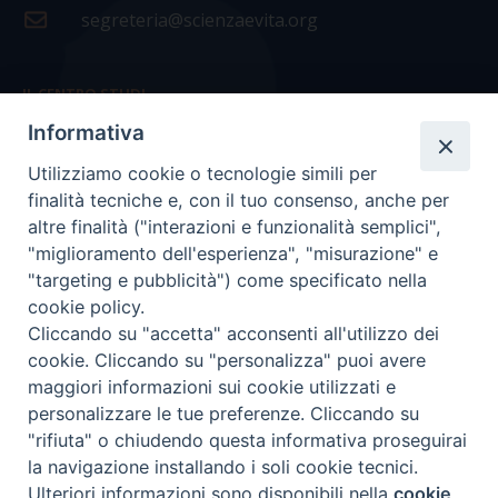
segreteria@scienzaevita.org
IL CENTRO STUDI
Informativa
La nostra storia
Utilizziamo cookie o tecnologie simili per
Statuto
finalità tecniche e, con il tuo consenso, anche per
Presidenza e ufficio presidenza
altre finalità ("interazioni e funzionalità semplici",
"miglioramento dell'esperienza", "misurazione" e
Consiglio scientifico
"targeting e pubblicità") come specificato nella
cookie policy.
Coordinamento nazionale
Cliccando su "accetta" acconsenti all'utilizzo dei
cookie. Cliccando su "personalizza" puoi avere
maggiori informazioni sui cookie utilizzati e
personalizzare le tue preferenze. Cliccando su
"rifiuta" o chiudendo questa informativa proseguirai
COPYRIGHT Scienza & Vita - C.F
96600690588
- Tutti i
la navigazione installando i soli cookie tecnici.
diritti -
Privacy
-
Credits
Ulteriori informazioni sono disponibili nella
cookie
Preferenze Cookie