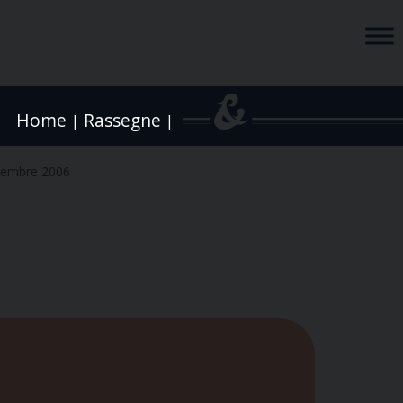
Home
Rassegne
|
|
cembre 2006