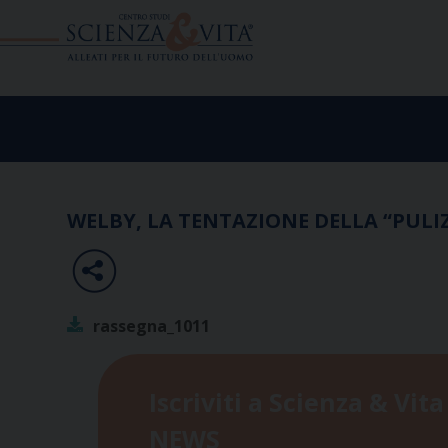
Skip
to
content
WELBY, LA TENTAZIONE DELLA “PULIZ
rassegna_1011
Iscriviti a Scienza & Vita
NEWS