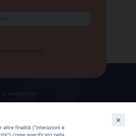
ail
 Regolamento UE 2016/679
IL CENTRO STUDI
La nostra storia
Statuto
altre finalità ("interazioni e
Presidenza e ufficio presidenza
cità") come specificato nella