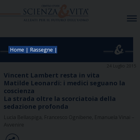
Skip
to
content
|
|
Home
Rassegne
24 Luglio 2015
Vincent Lambert resta in vita
Matilde Leonardi: i medici seguano la
coscienza
La strada oltre la scorciatoia della
sedazione profonda
Lucia Bellaspiga, Francesco Ognibene, Emanuela Vinai –
Avvenire