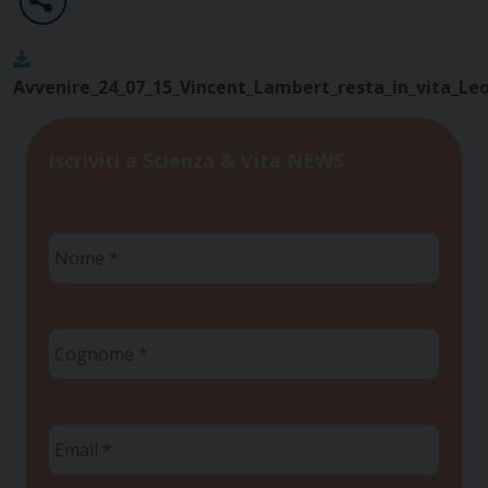
Avvenire_24_07_15_Vincent_Lambert_resta_in_vita_Le
Iscriviti a Scienza & Vita NEWS
Nome
*
Cognome
*
Email
*