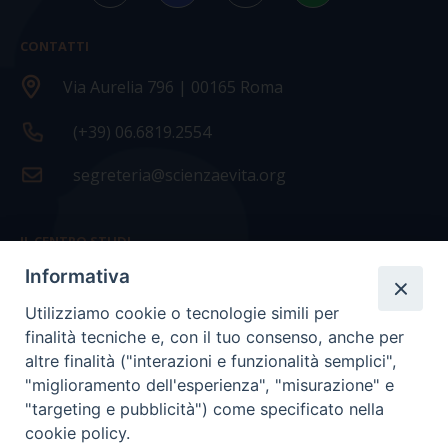
CONTATTI
Via Aurelia 796 | 00165 Roma
(+39) 06.6819.2554
segreteria@scienzaevita.org
IL CENTRO STUDI
Informativa
La nostra storia
Utilizziamo cookie o tecnologie simili per
Statuto
finalità tecniche e, con il tuo consenso, anche per
Presidenza e ufficio presidenza
altre finalità ("interazioni e funzionalità semplici",
"miglioramento dell'esperienza", "misurazione" e
Consiglio scientifico
"targeting e pubblicità") come specificato nella
cookie policy.
Coordinamento nazionale