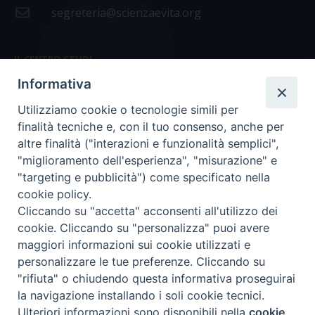
segreteria@scienzaevita.org
IL CENTRO STUDI
Informativa
La nostra storia
Utilizziamo cookie o tecnologie simili per
Statuto
finalità tecniche e, con il tuo consenso, anche per
Presidenza e ufficio presidenza
altre finalità ("interazioni e funzionalità semplici",
"miglioramento dell'esperienza", "misurazione" e
Consiglio scientifico
"targeting e pubblicità") come specificato nella
cookie policy.
Coordinamento nazionale
Cliccando su "accetta" acconsenti all'utilizzo dei
cookie. Cliccando su "personalizza" puoi avere
maggiori informazioni sui cookie utilizzati e
personalizzare le tue preferenze. Cliccando su
"rifiuta" o chiudendo questa informativa proseguirai
COPYRIGHT Scienza & Vita - C.F
96600690588
- Tutti i
la navigazione installando i soli cookie tecnici.
diritti -
Privacy
-
Credits
Ulteriori informazioni sono disponibili nella
cookie
Preferenze Cookie