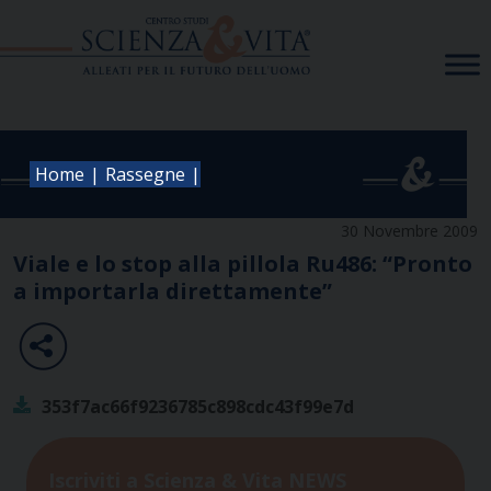
Skip
to
content
|
|
Home
Rassegne
30 Novembre 2009
Viale e lo stop alla pillola Ru486: “Pronto
a importarla direttamente”
353f7ac66f9236785c898cdc43f99e7d
Iscriviti a Scienza & Vita NEWS