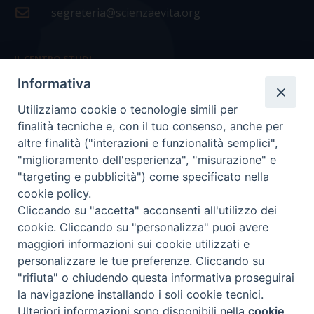
segreteria@scienzaevita.org
IL CENTRO STUDI
Informativa
La nostra storia
Utilizziamo cookie o tecnologie simili per
Statuto
finalità tecniche e, con il tuo consenso, anche per
Presidenza e ufficio presidenza
altre finalità ("interazioni e funzionalità semplici",
"miglioramento dell'esperienza", "misurazione" e
Consiglio scientifico
"targeting e pubblicità") come specificato nella
cookie policy.
Coordinamento nazionale
Cliccando su "accetta" acconsenti all'utilizzo dei
cookie. Cliccando su "personalizza" puoi avere
maggiori informazioni sui cookie utilizzati e
personalizzare le tue preferenze. Cliccando su
"rifiuta" o chiudendo questa informativa proseguirai
COPYRIGHT Scienza & Vita - C.F
96600690588
- Tutti i
la navigazione installando i soli cookie tecnici.
diritti -
Privacy
-
Credits
Ulteriori informazioni sono disponibili nella
cookie
Preferenze Cookie