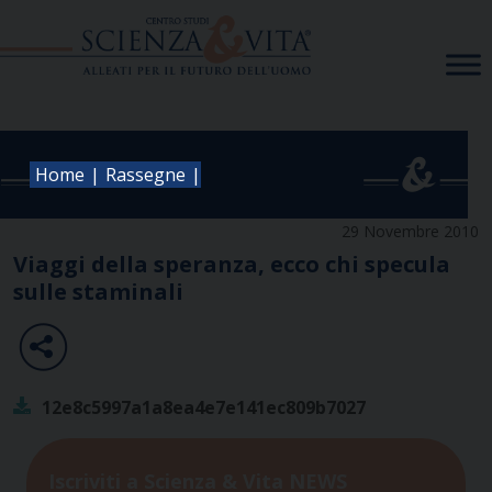
Skip
to
content
|
|
Home
Rassegne
29 Novembre 2010
Viaggi della speranza, ecco chi specula
sulle staminali
12e8c5997a1a8ea4e7e141ec809b7027
Iscriviti a Scienza & Vita NEWS