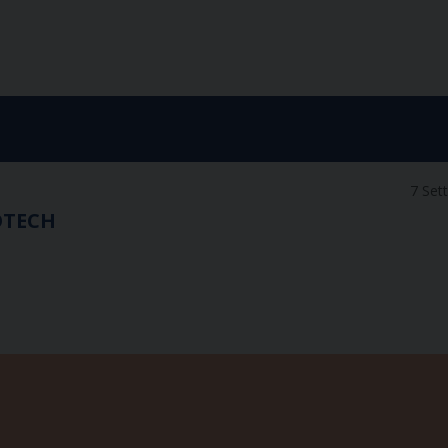
7 Set
IOTECH