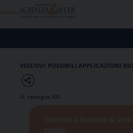
Skip
to
content
VESCOVI: POSSIBILI APPLICAZIONI B
rassegna_532
Iscriviti a Scienza & Vita
NEWS