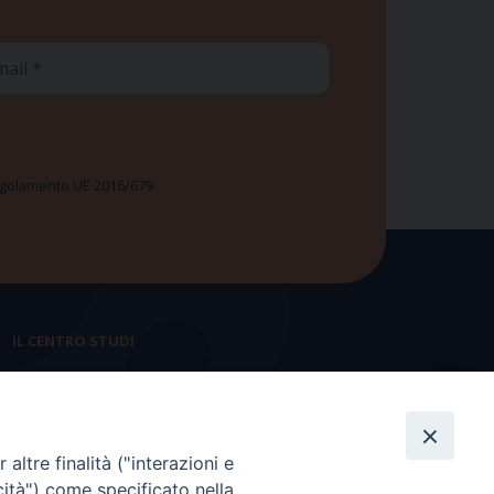
ail
 Regolamento UE 2016/679
IL CENTRO STUDI
La nostra storia
Statuto
altre finalità ("interazioni e
Presidenza e ufficio presidenza
cità") come specificato nella