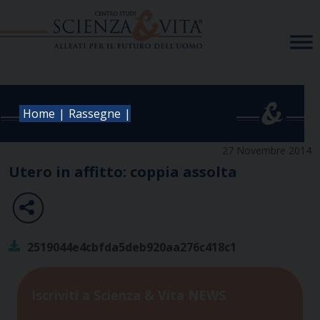
Skip
to
content
|
|
Home
Rassegne
27 Novembre 2014
Utero in affitto: coppia assolta
2519044e4cbfda5deb920aa276c418c1
Iscriviti a Scienza & Vita NEWS