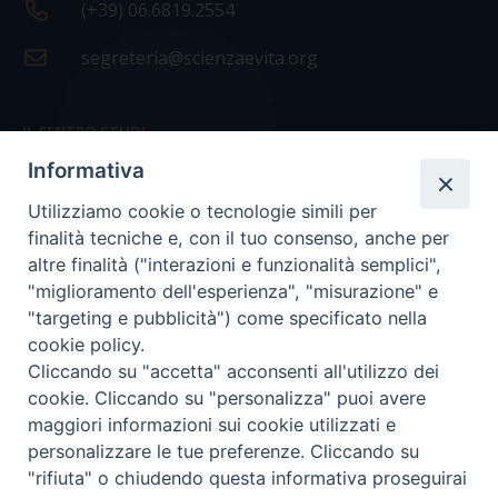
(+39) 06.6819.2554
segreteria@scienzaevita.org
IL CENTRO STUDI
Informativa
La nostra storia
Utilizziamo cookie o tecnologie simili per
Statuto
finalità tecniche e, con il tuo consenso, anche per
Presidenza e ufficio presidenza
altre finalità ("interazioni e funzionalità semplici",
"miglioramento dell'esperienza", "misurazione" e
Consiglio scientifico
"targeting e pubblicità") come specificato nella
cookie policy.
Coordinamento nazionale
Cliccando su "accetta" acconsenti all'utilizzo dei
cookie. Cliccando su "personalizza" puoi avere
maggiori informazioni sui cookie utilizzati e
personalizzare le tue preferenze. Cliccando su
"rifiuta" o chiudendo questa informativa proseguirai
COPYRIGHT Scienza & Vita - C.F
96600690588
- Tutti i