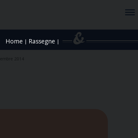
Home
Rassegne
|
|
vembre 2014