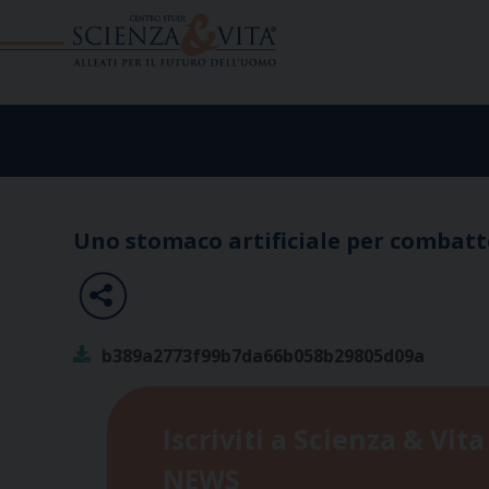
Skip
to
content
Uno stomaco artificiale per combatte
b389a2773f99b7da66b058b29805d09a
Iscriviti a Scienza & Vita
NEWS