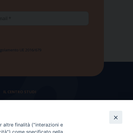
ail
 Regolamento UE 2016/679
IL CENTRO STUDI
La nostra storia
Statuto
altre finalità ("interazioni e
Presidenza e ufficio presidenza
cità") come specificato nella