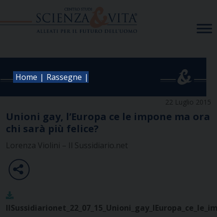
Skip
to
content
|
|
Home
Rassegne
22 Luglio 2015
Unioni gay, l’Europa ce le impone ma ora
chi sarà più felice?
Lorenza Violini – Il Sussidiario.net
IlSussidiarionet_22_07_15_Unioni_gay_lEuropa_ce_le_i