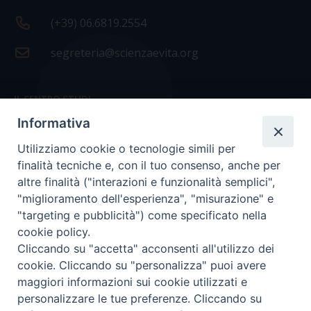
(+39) 06.6819.2554
segreteria@scienzaevita.org
IL CENTRO STUDI
Informativa
La nostra storia
Utilizziamo cookie o tecnologie simili per
Statuto
finalità tecniche e, con il tuo consenso, anche per
Presidenza e ufficio presidenza
altre finalità ("interazioni e funzionalità semplici",
"miglioramento dell'esperienza", "misurazione" e
Consiglio scientifico
"targeting e pubblicità") come specificato nella
cookie policy.
Coordinamento nazionale
Cliccando su "accetta" acconsenti all'utilizzo dei
cookie. Cliccando su "personalizza" puoi avere
maggiori informazioni sui cookie utilizzati e
personalizzare le tue preferenze. Cliccando su