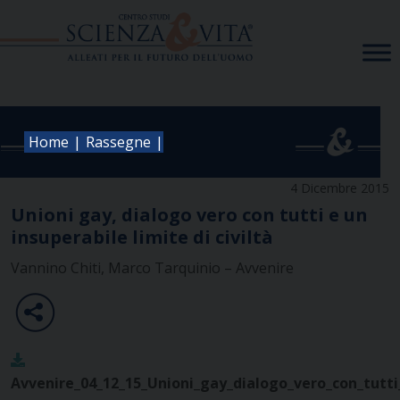
Skip
to
content
|
|
Home
Rassegne
4 Dicembre 2015
Unioni gay, dialogo vero con tutti e un
insuperabile limite di civiltà
Vannino Chiti, Marco Tarquinio – Avvenire
Avvenire_04_12_15_Unioni_gay_dialogo_vero_con_tutti_