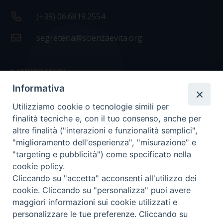
(+39) 06.6819.2554
segreteria@scienzaevita.org
IL CENTRO STUDI
Informativa
La nostra storia
Utilizziamo cookie o tecnologie simili per
Statuto
finalità tecniche e, con il tuo consenso, anche per
Presidenza e ufficio presidenza
altre finalità ("interazioni e funzionalità semplici",
"miglioramento dell'esperienza", "misurazione" e
Consiglio scientifico
"targeting e pubblicità") come specificato nella
cookie policy.
Coordinamento nazionale
Cliccando su "accetta" acconsenti all'utilizzo dei
cookie. Cliccando su "personalizza" puoi avere
maggiori informazioni sui cookie utilizzati e
personalizzare le tue preferenze. Cliccando su