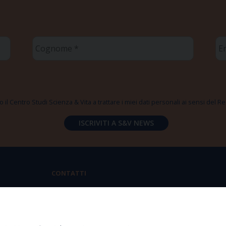
Cognome
Em
*
*
 il Centro Studi Scienza & Vita a trattare i miei dati personali ai sensi del
CONTATTI
Via Aurelia 796 | 00165 Roma
(+39) 06.6819.2554