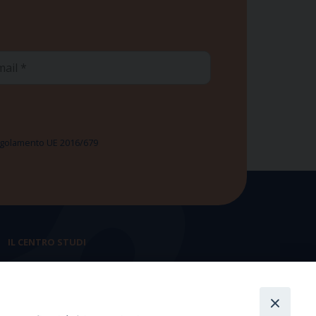
ail
 Regolamento UE 2016/679
IL CENTRO STUDI
La nostra storia
Statuto