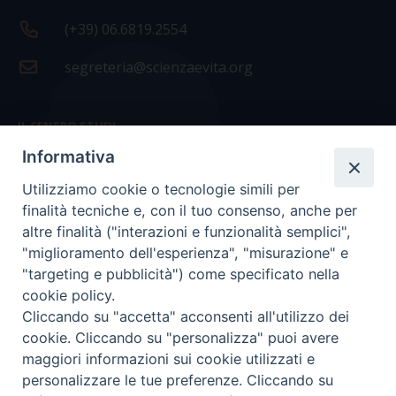
(+39) 06.6819.2554
segreteria@scienzaevita.org
IL CENTRO STUDI
Informativa
La nostra storia
Utilizziamo cookie o tecnologie simili per
Statuto
finalità tecniche e, con il tuo consenso, anche per
Presidenza e ufficio presidenza
altre finalità ("interazioni e funzionalità semplici",
"miglioramento dell'esperienza", "misurazione" e
Consiglio scientifico
"targeting e pubblicità") come specificato nella
cookie policy.
Coordinamento nazionale
Cliccando su "accetta" acconsenti all'utilizzo dei
cookie. Cliccando su "personalizza" puoi avere
maggiori informazioni sui cookie utilizzati e
personalizzare le tue preferenze. Cliccando su