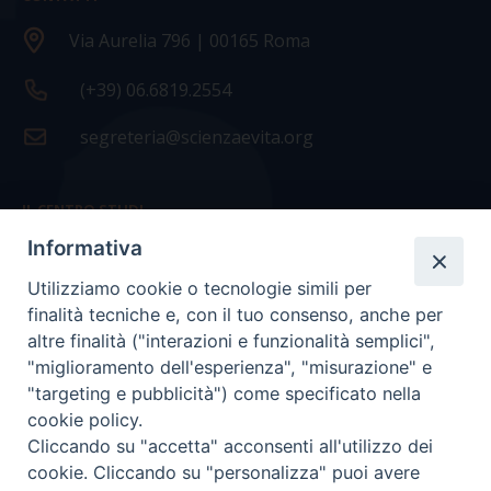
Via Aurelia 796 | 00165 Roma
(+39) 06.6819.2554
segreteria@scienzaevita.org
IL CENTRO STUDI
Informativa
La nostra storia
Utilizziamo cookie o tecnologie simili per
Statuto
finalità tecniche e, con il tuo consenso, anche per
Presidenza e ufficio presidenza
altre finalità ("interazioni e funzionalità semplici",
"miglioramento dell'esperienza", "misurazione" e
Consiglio scientifico
"targeting e pubblicità") come specificato nella
cookie policy.
Coordinamento nazionale
Cliccando su "accetta" acconsenti all'utilizzo dei
cookie. Cliccando su "personalizza" puoi avere