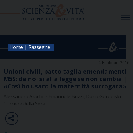
Skip
to
content
|
|
Home
Rassegne
4 Febbraio 2016
Unioni civili, patto taglia emendamenti
M5S: da noi sì alla legge se non cambia |
«Così ho usato la maternità surrogata»
Alessandra Arachi e Emanuele Buzzi, Daria Gorodiski –
Corriere della Sera