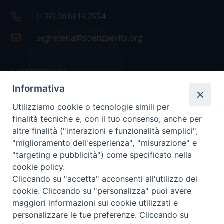
(+39) 06.6819.2554
segreteria@scienzaevita.org
IL CENTRO STUDI
Informativa
La nostra storia
Utilizziamo cookie o tecnologie simili per
Statuto
finalità tecniche e, con il tuo consenso, anche per
Presidenza e ufficio presidenza
altre finalità ("interazioni e funzionalità semplici",
"miglioramento dell'esperienza", "misurazione" e
Consiglio scientifico
"targeting e pubblicità") come specificato nella
cookie policy.
Coordinamento nazionale
Cliccando su "accetta" acconsenti all'utilizzo dei
cookie. Cliccando su "personalizza" puoi avere
maggiori informazioni sui cookie utilizzati e
personalizzare le tue preferenze. Cliccando su