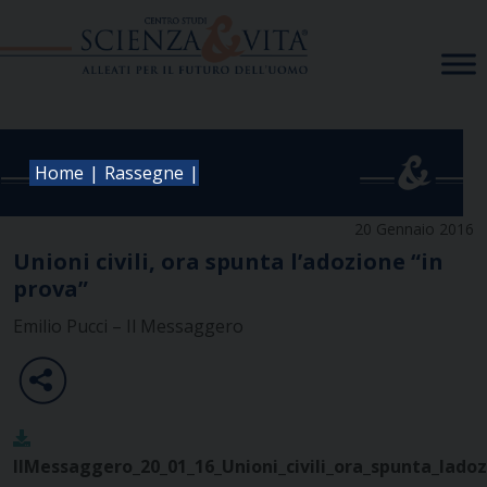
Skip
to
content
|
|
Home
Rassegne
20 Gennaio 2016
Unioni civili, ora spunta l’adozione “in
prova”
Emilio Pucci – Il Messaggero
IlMessaggero_20_01_16_Unioni_civili_ora_spunta_lado