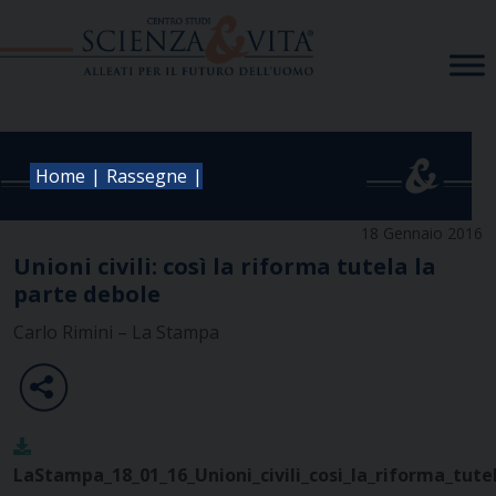
Skip
to
content
|
|
Home
Rassegne
18 Gennaio 2016
Unioni civili: così la riforma tutela la
parte debole
Carlo Rimini – La Stampa
LaStampa_18_01_16_Unioni_civili_cosi_la_riforma_tute