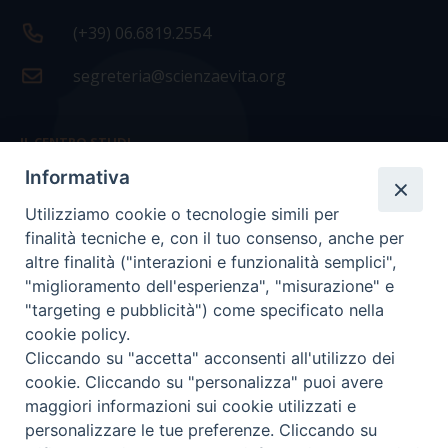
(+39) 06.6819.2554
segreteria@scienzaevita.org
IL CENTRO STUDI
Informativa
La nostra storia
Utilizziamo cookie o tecnologie simili per
Statuto
finalità tecniche e, con il tuo consenso, anche per
Presidenza e ufficio presidenza
altre finalità ("interazioni e funzionalità semplici",
"miglioramento dell'esperienza", "misurazione" e
Consiglio scientifico
"targeting e pubblicità") come specificato nella
cookie policy.
Coordinamento nazionale
Cliccando su "accetta" acconsenti all'utilizzo dei
cookie. Cliccando su "personalizza" puoi avere
maggiori informazioni sui cookie utilizzati e
personalizzare le tue preferenze. Cliccando su