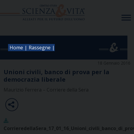
Skip
to
content
|
|
Home
Rassegne
18 Gennaio 2016
Unioni civili, banco di prova per la
democrazia liberale
Maurizio Ferrera – Corriere della Sera
CorrieredellaSera_17_01_16_Unioni_civili_banco_di_pr