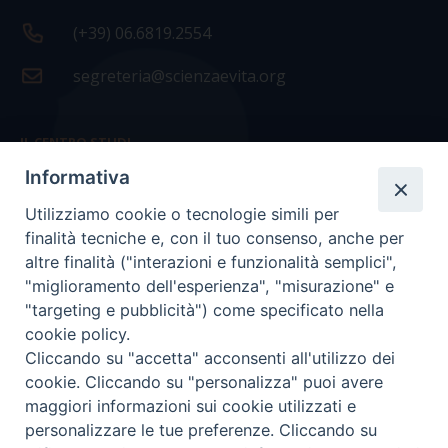
(+39) 06.6819.2554
segreteria@scienzaevita.org
IL CENTRO STUDI
Informativa
La nostra storia
Utilizziamo cookie o tecnologie simili per
Statuto
finalità tecniche e, con il tuo consenso, anche per
Presidenza e ufficio presidenza
altre finalità ("interazioni e funzionalità semplici",
"miglioramento dell'esperienza", "misurazione" e
Consiglio scientifico
"targeting e pubblicità") come specificato nella
cookie policy.
Coordinamento nazionale
Cliccando su "accetta" acconsenti all'utilizzo dei
cookie. Cliccando su "personalizza" puoi avere
maggiori informazioni sui cookie utilizzati e
personalizzare le tue preferenze. Cliccando su