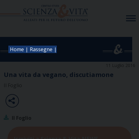
Skip
to
content
|
|
Home
Rassegne
11 Luglio 2016
Una vita da vegano, discutiamone
Il Foglio
Il Foglio
Iscriviti a Scienza & Vita NEWS