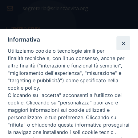
segreteria@scienzaevita.org
IL CENTRO STUDI
Informativa
La nostra storia
Utilizziamo cookie o tecnologie simili per
Statuto
finalità tecniche e, con il tuo consenso, anche per
Presidenza e ufficio presidenza
altre finalità ("interazioni e funzionalità semplici",
"miglioramento dell'esperienza", "misurazione" e
Consiglio scientifico
"targeting e pubblicità") come specificato nella
cookie policy.
Coordinamento nazionale
Cliccando su "accetta" acconsenti all'utilizzo dei
cookie. Cliccando su "personalizza" puoi avere
maggiori informazioni sui cookie utilizzati e
personalizzare le tue preferenze. Cliccando su
"rifiuta" o chiudendo questa informativa proseguirai
COPYRIGHT Scienza & Vita - C.F
96600690588
- Tutti i
la navigazione installando i soli cookie tecnici.
diritti -
Privacy
-
Credits