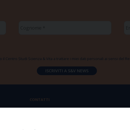
Cognome
Em
*
*
 il Centro Studi Scienza & Vita a trattare i miei dati personali ai sensi del
CONTATTI
Via Aurelia 796 | 00165 Roma
(+39) 06.6819.2554