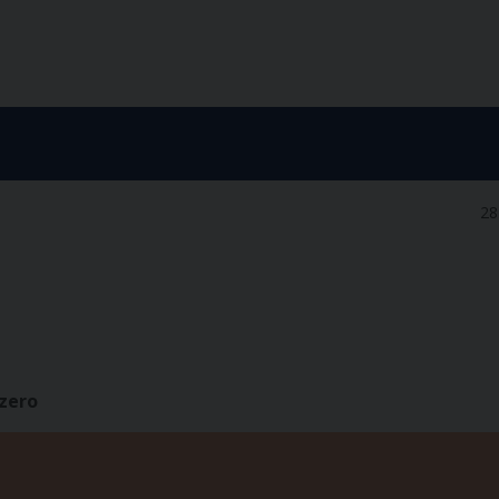
28
zzero