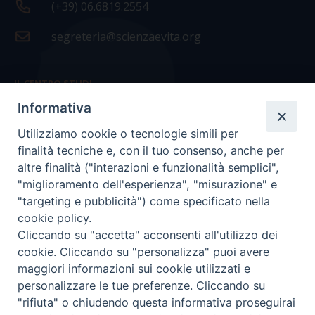
(+39) 06.6819.2554
segreteria@scienzaevita.org
IL CENTRO STUDI
Informativa
La nostra storia
Utilizziamo cookie o tecnologie simili per
Statuto
finalità tecniche e, con il tuo consenso, anche per
Presidenza e ufficio presidenza
altre finalità ("interazioni e funzionalità semplici",
"miglioramento dell'esperienza", "misurazione" e
Consiglio scientifico
"targeting e pubblicità") come specificato nella
cookie policy.
Coordinamento nazionale
Cliccando su "accetta" acconsenti all'utilizzo dei
cookie. Cliccando su "personalizza" puoi avere
maggiori informazioni sui cookie utilizzati e
personalizzare le tue preferenze. Cliccando su
"rifiuta" o chiudendo questa informativa proseguirai
COPYRIGHT Scienza & Vita - C.F
96600690588
- Tutti i