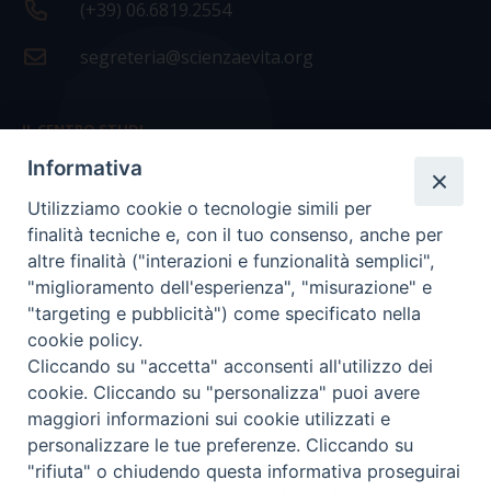
(+39) 06.6819.2554
segreteria@scienzaevita.org
IL CENTRO STUDI
Informativa
La nostra storia
Utilizziamo cookie o tecnologie simili per
Statuto
finalità tecniche e, con il tuo consenso, anche per
Presidenza e ufficio presidenza
altre finalità ("interazioni e funzionalità semplici",
"miglioramento dell'esperienza", "misurazione" e
Consiglio scientifico
"targeting e pubblicità") come specificato nella
cookie policy.
Coordinamento nazionale
Cliccando su "accetta" acconsenti all'utilizzo dei
cookie. Cliccando su "personalizza" puoi avere
maggiori informazioni sui cookie utilizzati e
personalizzare le tue preferenze. Cliccando su
"rifiuta" o chiudendo questa informativa proseguirai
COPYRIGHT Scienza & Vita - C.F
96600690588
- Tutti i