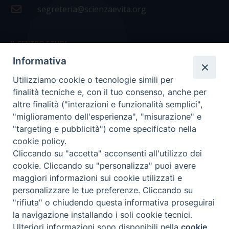
segreteria@scienzaevita.org
IL CENTRO STUDI
Informativa
La nostra storia
Utilizziamo cookie o tecnologie simili per
Statuto
finalità tecniche e, con il tuo consenso, anche per
Presidenza e ufficio presidenza
altre finalità ("interazioni e funzionalità semplici",
"miglioramento dell'esperienza", "misurazione" e
Consiglio scientifico
"targeting e pubblicità") come specificato nella
cookie policy.
Coordinamento nazionale
Cliccando su "accetta" acconsenti all'utilizzo dei
cookie. Cliccando su "personalizza" puoi avere
maggiori informazioni sui cookie utilizzati e
personalizzare le tue preferenze. Cliccando su
"rifiuta" o chiudendo questa informativa proseguirai
COPYRIGHT Scienza & Vita - C.F
96600690588
- Tutti i
la navigazione installando i soli cookie tecnici.
diritti -
Privacy
-
Credits
Ulteriori informazioni sono disponibili nella
cookie
Preferenze Cookie