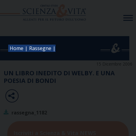
Skip
to
content
|
|
Home
Rassegne
15 Dicembre 2006
UN LIBRO INEDITO DI WELBY. E UNA
POESIA DI BONDI
rassegna_1182
Iscriviti a Scienza & Vita NEWS