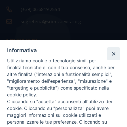
(+39) 06.6819.2554
segreteria@scienzaevita.org
IL CENTRO STUDI
Informativa
La nostra storia
Utilizziamo cookie o tecnologie simili per
Statuto
finalità tecniche e, con il tuo consenso, anche per
Presidenza e ufficio presidenza
altre finalità ("interazioni e funzionalità semplici",
"miglioramento dell'esperienza", "misurazione" e
Consiglio scientifico
"targeting e pubblicità") come specificato nella
cookie policy.
Coordinamento nazionale
Cliccando su "accetta" acconsenti all'utilizzo dei
cookie. Cliccando su "personalizza" puoi avere
maggiori informazioni sui cookie utilizzati e
personalizzare le tue preferenze. Cliccando su