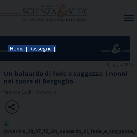
Skip
to
content
|
|
Home
Rassegne
28 Luglio 2015
Un baluardo di fede e saggezza: i nonni
nel cuore di Bergoglio
Andrea Galli – Avvenire
Avvenire_28_07_15_Un_baluardo_di_fede_e_saggezza_i