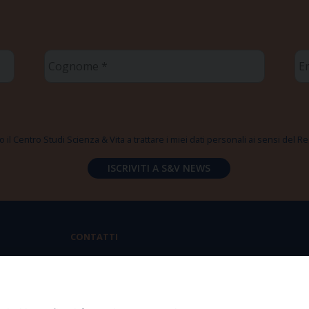
Cognome
Em
*
*
 il Centro Studi Scienza & Vita a trattare i miei dati personali ai sensi del
CONTATTI
Via Aurelia 796 | 00165 Roma
(+39) 06.6819.2554