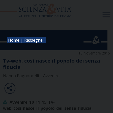
Skip
to
content
|
|
Home
Rassegne
10 Novembre 2015
Tv-web, così nasce il popolo dei senza
fiducia
Nando Pagnoncelli – Avvenire
Avvenire_10_11_15_Tv-
web_cosi_nasce_il_popolo_dei_senza_fiducia