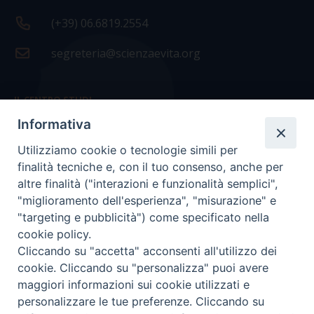
(+39) 06.6819.2554
segreteria@scienzaevita.org
IL CENTRO STUDI
Informativa
La nostra storia
Utilizziamo cookie o tecnologie simili per
Statuto
finalità tecniche e, con il tuo consenso, anche per
Presidenza e ufficio presidenza
altre finalità ("interazioni e funzionalità semplici",
"miglioramento dell'esperienza", "misurazione" e
Consiglio scientifico
"targeting e pubblicità") come specificato nella
cookie policy.
Coordinamento nazionale
Cliccando su "accetta" acconsenti all'utilizzo dei
cookie. Cliccando su "personalizza" puoi avere
maggiori informazioni sui cookie utilizzati e
personalizzare le tue preferenze. Cliccando su