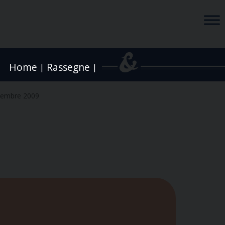
Home
Rassegne
|
|
vembre 2009