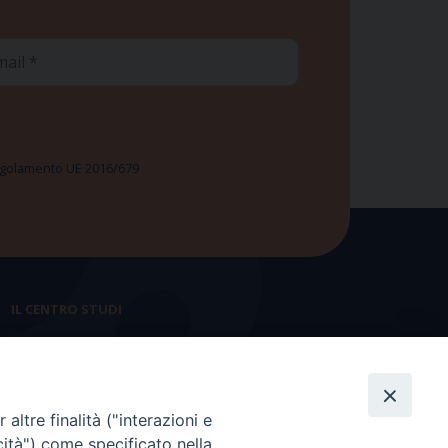
ail
 Regolamento UE 2016/679
IL CENTRO STUDI
La nostra storia
Statuto
altre finalità ("interazioni e
Presidenza e ufficio presidenza
cità") come specificato nella