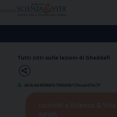
Skip
to
content
Tutti zitti sulle lezioni di Gheddafi
db4c4d40988fb788660bf29ead470c7f
Iscriviti a Scienza & Vita
NEWS