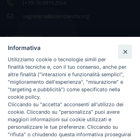
(+39) 06.6819.2554
segreteria@scienzaevita.org
IL CENTRO STUDI
Informativa
La nostra storia
Utilizziamo cookie o tecnologie simili per
Statuto
finalità tecniche e, con il tuo consenso, anche per
Presidenza e ufficio presidenza
altre finalità ("interazioni e funzionalità semplici",
"miglioramento dell'esperienza", "misurazione" e
Consiglio scientifico
"targeting e pubblicità") come specificato nella
cookie policy.
Coordinamento nazionale
Cliccando su "accetta" acconsenti all'utilizzo dei
cookie. Cliccando su "personalizza" puoi avere
maggiori informazioni sui cookie utilizzati e
personalizzare le tue preferenze. Cliccando su
"rifiuta" o chiudendo questa informativa proseguirai
COPYRIGHT Scienza & Vita - C.F
96600690588
- Tutti i