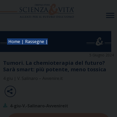
Skip
to
content
|
|
Home
Rassegne
5 Giugno 2024
Tumori. La chemioterapia del futuro?
Sarà smart: più potente, meno tossica
4 giu | V. Salinaro – Avvenire.it
4-giu-V.-Salinaro-Avvenireit