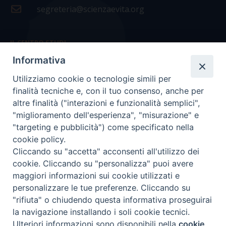
segreteria@scienzaevita.org
IL CENTRO STUDI
Informativa
La nostra storia
Utilizziamo cookie o tecnologie simili per
Statuto
finalità tecniche e, con il tuo consenso, anche per
Presidenza e ufficio presidenza
altre finalità ("interazioni e funzionalità semplici",
"miglioramento dell'esperienza", "misurazione" e
Consiglio scientifico
"targeting e pubblicità") come specificato nella
cookie policy.
Coordinamento nazionale
Cliccando su "accetta" acconsenti all'utilizzo dei
cookie. Cliccando su "personalizza" puoi avere
maggiori informazioni sui cookie utilizzati e
personalizzare le tue preferenze. Cliccando su
"rifiuta" o chiudendo questa informativa proseguirai
COPYRIGHT Scienza & Vita - C.F
96600690588
- Tutti i
la navigazione installando i soli cookie tecnici.
diritti -
Privacy
-
Credits
Ulteriori informazioni sono disponibili nella
cookie
Preferenze Cookie