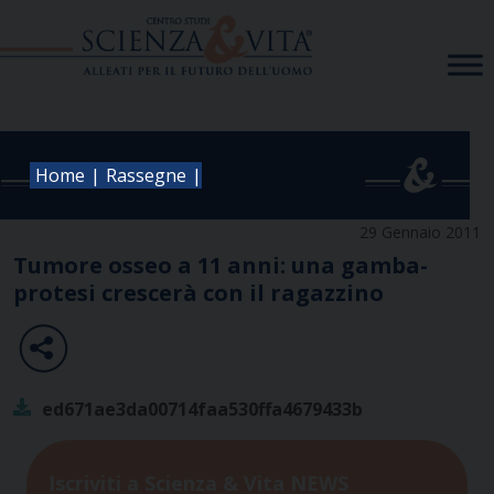
Skip
to
content
|
|
Home
Rassegne
29 Gennaio 2011
Tumore osseo a 11 anni: una gamba-
protesi crescerà con il ragazzino
ed671ae3da00714faa530ffa4679433b
Iscriviti a Scienza & Vita NEWS