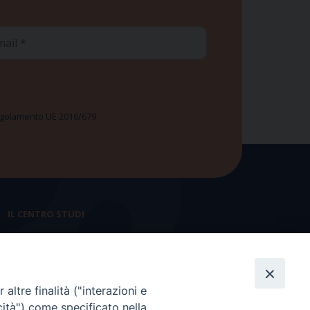
ail
 Regolamento UE 2016/679
IL CENTRO STUDI
La nostra storia
Statuto
altre finalità ("interazioni e
Presidenza e ufficio presidenza
cità") come specificato nella