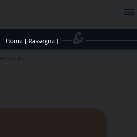
Home
Rassegne
|
|
vembre 2006