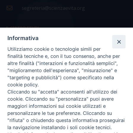
segreteria@scienzaevita.org
IL CENTRO STUDI
Informativa
La nostra storia
Utilizziamo cookie o tecnologie simili per
Statuto
finalità tecniche e, con il tuo consenso, anche per
Presidenza e ufficio presidenza
altre finalità ("interazioni e funzionalità semplici",
"miglioramento dell'esperienza", "misurazione" e
Consiglio scientifico
"targeting e pubblicità") come specificato nella
cookie policy.
Coordinamento nazionale
Cliccando su "accetta" acconsenti all'utilizzo dei
cookie. Cliccando su "personalizza" puoi avere
maggiori informazioni sui cookie utilizzati e
personalizzare le tue preferenze. Cliccando su
"rifiuta" o chiudendo questa informativa proseguirai
COPYRIGHT Scienza & Vita - C.F
96600690588
- Tutti i
la navigazione installando i soli cookie tecnici.
diritti -
Privacy
-
Credits