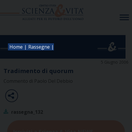
Skip
to
content
|
|
Home
Rassegne
5 Giugno 2006
Tradimento di quorum
Commento di Paolo Del Debbio
rassegna_132
Iscriviti a Scienza & Vita NEWS