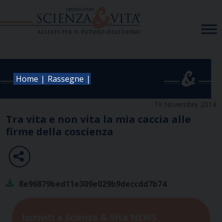
Skip
to
content
|
|
Home
Rassegne
19 Novembre 2014
Tra vita e non vita la mia caccia alle
firme della coscienza
8e96879bed11e309e029b9deccdd7b74
Iscriviti a Scienza & Vita NEWS