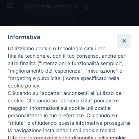
segreteria@scienzaevita.org
IL CENTRO STUDI
Informativa
La nostra storia
Utilizziamo cookie o tecnologie simili per
Statuto
finalità tecniche e, con il tuo consenso, anche per
Presidenza e ufficio presidenza
altre finalità ("interazioni e funzionalità semplici",
"miglioramento dell'esperienza", "misurazione" e
Consiglio scientifico
"targeting e pubblicità") come specificato nella
cookie policy.
Coordinamento nazionale
Cliccando su "accetta" acconsenti all'utilizzo dei
cookie. Cliccando su "personalizza" puoi avere
maggiori informazioni sui cookie utilizzati e
personalizzare le tue preferenze. Cliccando su
"rifiuta" o chiudendo questa informativa proseguirai
COPYRIGHT Scienza & Vita - C.F
96600690588
- Tutti i
la navigazione installando i soli cookie tecnici.
diritti -
Privacy
-
Credits
Ulteriori informazioni sono disponibili nella
cookie
Preferenze Cookie