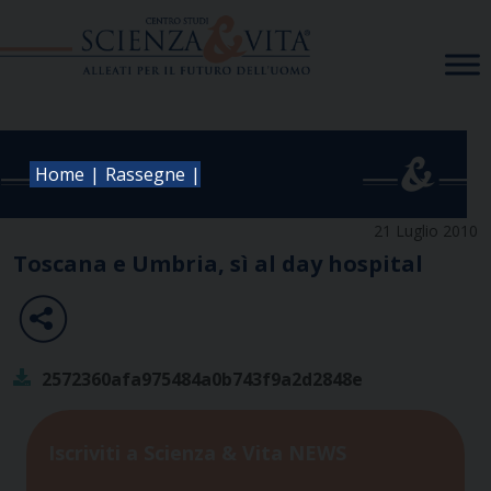
Skip
to
content
|
|
Home
Rassegne
21 Luglio 2010
Toscana e Umbria, sì al day hospital
2572360afa975484a0b743f9a2d2848e
Iscriviti a Scienza & Vita NEWS