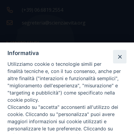
(+39) 06.6819.2554
segreteria@scienzaevita.org
IL CENTRO STUDI
Informativa
La nostra storia
Utilizziamo cookie o tecnologie simili per
Statuto
finalità tecniche e, con il tuo consenso, anche per
Presidenza e ufficio presidenza
altre finalità ("interazioni e funzionalità semplici",
"miglioramento dell'esperienza", "misurazione" e
Consiglio scientifico
"targeting e pubblicità") come specificato nella
cookie policy.
Coordinamento nazionale
Cliccando su "accetta" acconsenti all'utilizzo dei
cookie. Cliccando su "personalizza" puoi avere
maggiori informazioni sui cookie utilizzati e
personalizzare le tue preferenze. Cliccando su