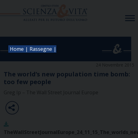
Skip
to
content
|
|
Home
Rassegne
24 Novembre 2015
The world’s new population time bomb:
too few people
Greg Ip – The Wall Street Journal Europe
TheWallStreetJournalEurope_24_11_15_The_worlds_n