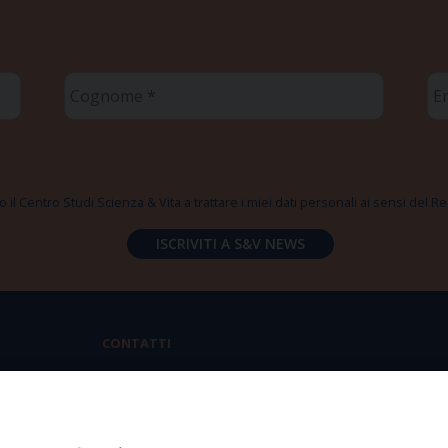
Cognome
Em
*
*
 il Centro Studi Scienza & Vita a trattare i miei dati personali ai sensi del
CONTATTI
Via Aurelia 796 | 00165 Roma
(+39) 06.6819.2554