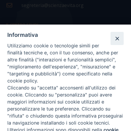
segreteria@scienzaevita.org
IL CENTRO STUDI
Informativa
La nostra storia
Utilizziamo cookie o tecnologie simili per
Statuto
finalità tecniche e, con il tuo consenso, anche per
Presidenza e ufficio presidenza
altre finalità ("interazioni e funzionalità semplici",
"miglioramento dell'esperienza", "misurazione" e
Consiglio scientifico
"targeting e pubblicità") come specificato nella
cookie policy.
Coordinamento nazionale
Cliccando su "accetta" acconsenti all'utilizzo dei
cookie. Cliccando su "personalizza" puoi avere
maggiori informazioni sui cookie utilizzati e
personalizzare le tue preferenze. Cliccando su
"rifiuta" o chiudendo questa informativa proseguirai
COPYRIGHT Scienza & Vita - C.F
96600690588
- Tutti i
la navigazione installando i soli cookie tecnici.
diritti -
Privacy
-
Credits
Ulteriori informazioni sono disponibili nella
cookie
Preferenze Cookie