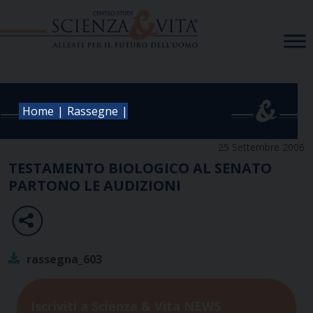
Skip
to
content
|
|
Home
Rassegne
25 Settembre 2006
TESTAMENTO BIOLOGICO AL SENATO
PARTONO LE AUDIZIONI
rassegna_603
Iscriviti a Scienza & Vita NEWS