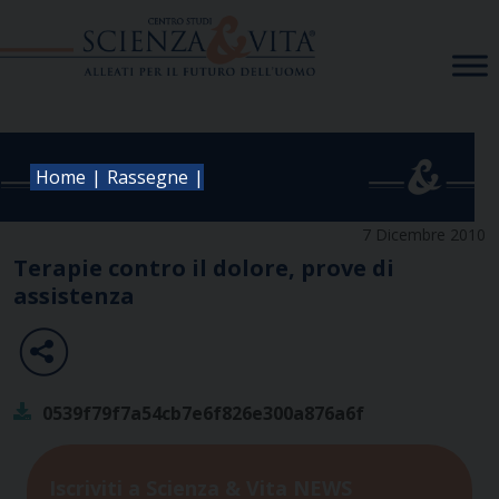
Skip
to
content
|
|
Home
Rassegne
7 Dicembre 2010
Terapie contro il dolore, prove di
assistenza
0539f79f7a54cb7e6f826e300a876a6f
Iscriviti a Scienza & Vita NEWS