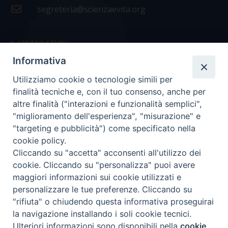
segreteria@scienzaevita.org
IL CENTRO STUDI
Informativa
La nostra storia
Utilizziamo cookie o tecnologie simili per
Statuto
finalità tecniche e, con il tuo consenso, anche per
Presidenza e ufficio presidenza
altre finalità ("interazioni e funzionalità semplici",
"miglioramento dell'esperienza", "misurazione" e
Consiglio scientifico
"targeting e pubblicità") come specificato nella
cookie policy.
Coordinamento nazionale
Cliccando su "accetta" acconsenti all'utilizzo dei
cookie. Cliccando su "personalizza" puoi avere
maggiori informazioni sui cookie utilizzati e
personalizzare le tue preferenze. Cliccando su
"rifiuta" o chiudendo questa informativa proseguirai
COPYRIGHT Scienza & Vita - C.F
96600690588
- Tutti i
la navigazione installando i soli cookie tecnici.
diritti -
Privacy
-
Credits
Ulteriori informazioni sono disponibili nella
cookie
Preferenze Cookie