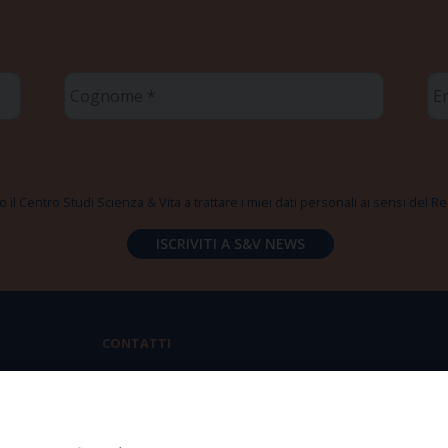
Cognome
Em
*
*
 il Centro Studi Scienza & Vita a trattare i miei dati personali ai sensi del
CONTATTI
Via Aurelia 796 | 00165 Roma
(+39) 06.6819.2554